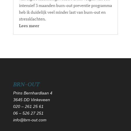
intensief 3 maanden burn-out preventie programma
heb ik duidelijk veel minder last van burn-out en
stressklachten.
Lees meer
BRN-OUT
Prins Bernhardlaan 4
3645 DD Vinkeveen
020 – 261 25 61
06
–
526 27 251
info@brn-out.com