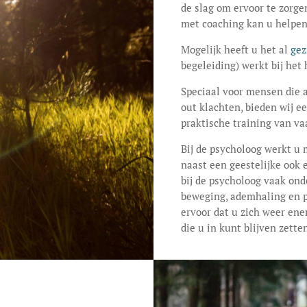
de slag om ervoor te zorge
met coaching kan u helpen
Mogelijk heeft u het al
gez
begeleiding) werkt bij het
Speciaal voor mensen die a
out klachten, bieden wij
praktische training van v
Bij de psycholoog werkt u 
naast een geestelijke ook 
bij de psycholoog vaak ond
beweging, ademhaling en p
ervoor dat u zich weer ene
die u in kunt blijven zett