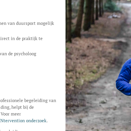
men van duursport mogelijk
rect in de praktijk te
 van de psycholoog
ofessionele begeleiding van
ing, helpt bij de
 Voor meer
UNtervention onderzoek
.