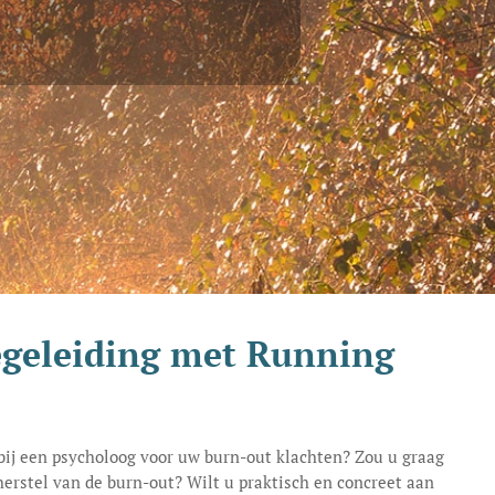
egeleiding met Running
bij een psycholoog voor uw burn-out klachten? Zou u graag
erstel van de burn-out? Wilt u praktisch en concreet aan