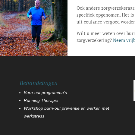
Ook andere zorgverzekeraar
specifiek opgenomen. Het is
uit coulance vergoed worden
Wilt u meer weten over burn
zorgverzekering?
Neem vrijb
Behandelingen
Burn-out programma’s
Running Therapie
Workshop burn-out preventie en werken met
werkstress