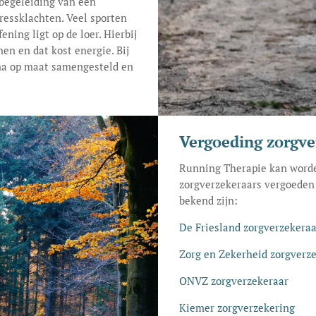
 begeleiding van een
ressklachten. Veel sporten
ning ligt op de loer. Hierbij
en en dat kost energie. Bij
ma op maat samengesteld en
Vergoeding zorgve
Running Therapie kan worde
zorgverzekeraars vergoeden 
bekend zijn:
De Friesland zorgverzekeraa
Zorg en Zekerheid zorgverz
ONVZ zorgverzekeraar
Kiemer zorgverzekering