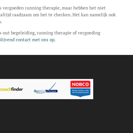
s vergoeden running therapie, maar hebben het niet
 altijd raadzaam om het te checken. Het kan namelijk ook
.
-out begeleiding, running therapie of vergoeding
lijvend contact met ons op.