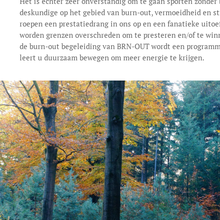
Het is echter zeer onverstandig om te gaan sporten zonder
deskundige op het gebied van burn-out, vermoeidheid en st
roepen een prestatiedrang in ons op en een fanatieke uitoefe
worden grenzen overschreden om te presteren en/of te winn
de burn-out begeleiding van BRN-OUT wordt een program
leert u duurzaam bewegen om meer energie te krijgen.