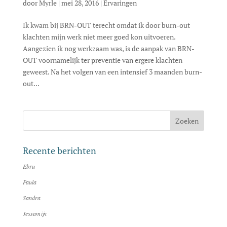
door
Myrle
|
mei 28, 2016
|
Ervaringen
Ik kwam bij BRN-OUT terecht omdat ik door burn-out
klachten mijn werk niet meer goed kon uitvoeren.
Aangezien ik nog werkzaam was, is de aanpak van BRN-
OUT voornamelijk ter preventie van ergere klachten
geweest. Na het volgen van een intensief 3 maanden burn-
out...
Recente berichten
Ebru
Paula
Sandra
Jessamijn