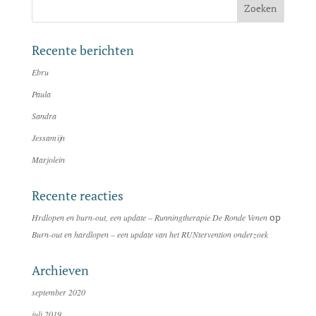
Recente berichten
Ebru
Paula
Sandra
Jessamijn
Marjolein
Recente reacties
op
Hrdlopen en burn-out, een update – Runningtherapie De Ronde Venen
Burn-out en hardlopen – een update van het RUNtervention onderzoek
Archieven
september 2020
juli 2019