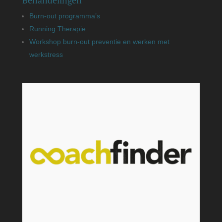
Burn-out programma’s
Running Therapie
Workshop burn-out preventie en werken met
werkstress