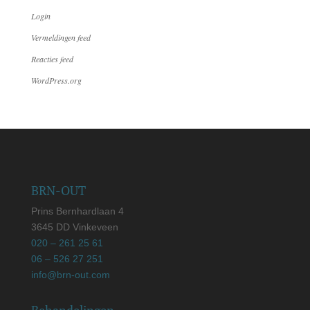
Login
Vermeldingen feed
Reacties feed
WordPress.org
BRN-OUT
Prins Bernhardlaan 4
3645 DD Vinkeveen
020 – 261 25 61
06
–
526 27 251
info@brn-out.com
Behandelingen