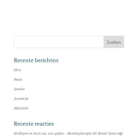
Recente berichten
Ebru
Paula
Sandra
Jessamijn
Marjolein
Recente reacties
op
Hrdlopen en burn-out, een update – Runningtherapie De Ronde Venen