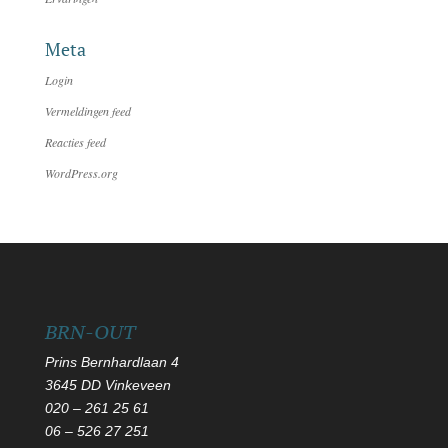
Meta
Login
Vermeldingen feed
Reacties feed
WordPress.org
BRN-OUT
Prins Bernhardlaan 4
3645 DD Vinkeveen
020 – 261 25 61
06
–
526 27 251