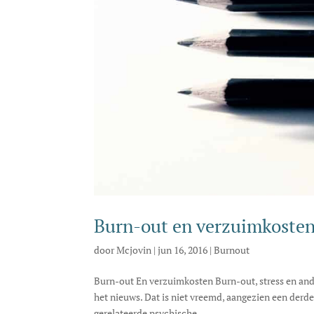
Burn-out en verzuimkoste
door
Mcjovin
|
jun 16, 2016
|
Burnout
Burn-out En verzuimkosten Burn-out, stress en and
het nieuws. Dat is niet vreemd, aangezien een derd
gerelateerde psychische...