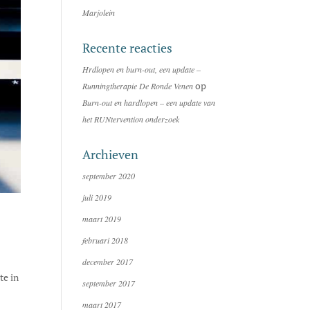
Marjolein
Recente reacties
Hrdlopen en burn-out, een update –
op
Runningtherapie De Ronde Venen
Burn-out en hardlopen – een update van
het RUNtervention onderzoek
Archieven
september 2020
juli 2019
maart 2019
februari 2018
december 2017
te in
september 2017
maart 2017