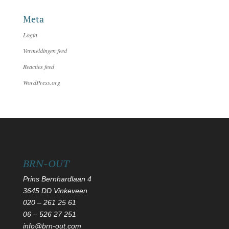
Meta
Login
Vermeldingen feed
Reacties feed
WordPress.org
BRN-OUT
Prins Bernhardlaan 4
3645 DD Vinkeveen
020 – 261 25 61
06
–
526 27 251
info@brn-out.com